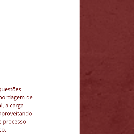
questões 
abordagem de 
, a carga 
 aproveitando 
e processo 
co.