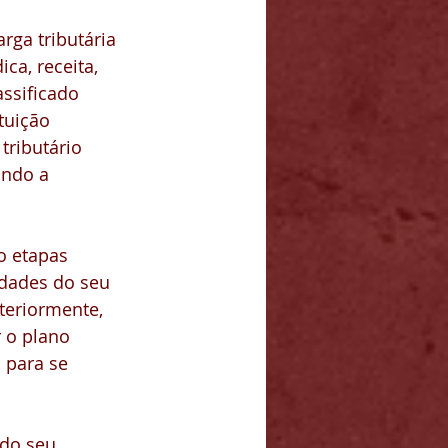
rga tributária 
ca, receita, 
assificado 
tuição 
tributário 
ndo a 
o etapas 
idades do seu 
teriormente, 
 o plano 
s para se 
 do seu 