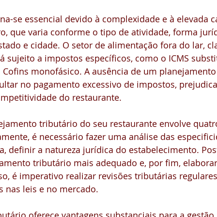
na-se essencial devido à complexidade e à elevada ca
o, que varia conforme o tipo de atividade, forma jurídi
stado e cidade. O setor de alimentação fora do lar, cl
 sujeito a impostos específicos, como o ICMS substi
ou Cofins monofásico. A ausência de um planejamento 
ltar no pagamento excessivo de impostos, prejudica
ompetitividade do restaurante.
jamento tributário do seu restaurante envolve quatr
amente, é necessário fazer uma análise das especific
, definir a natureza jurídica do estabelecimento. Pos
mento tributário mais adequado e, por fim, elaborar
so, é imperativo realizar revisões tributárias regulare
 nas leis e no mercado.
utário oferece vantagens substanciais para a gestão