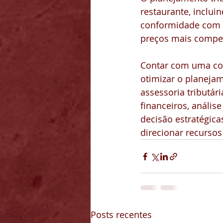
restaurante, inclui
conformidade com o
preços mais competi
Contar com uma con
otimizar o planejam
assessoria tributá
financeiros, análi
decisão estratégica
direcionar recursos
Posts recentes