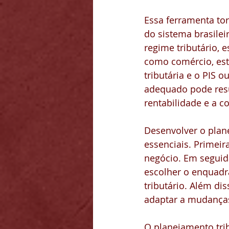
Essa ferramenta tor
do sistema brasileir
regime tributário, e
como comércio, está
tributária e o PIS 
adequado pode resu
rentabilidade e a c
Desenvolver o plane
essenciais. Primeir
negócio. Em seguida
escolher o enquadra
tributário. Além dis
adaptar a mudanças
O planejamento trib