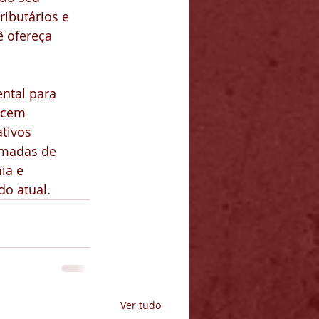
ributários e 
 ofereça 
ntal para 
ecem 
tivos 
omadas de 
ia e 
do atual.
Ver tudo