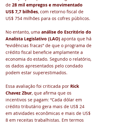
de 
28 mil empregos e movimentado 
US$ 7,7 bilhões
, com retorno fiscal de 
US$ 754 milhões para os cofres públicos.
No entanto, uma 
análise do Escritório do 
Analista Legislativo (LAO)
 aponta que há 
“evidências fracas” de que o programa de 
crédito fiscal beneficie amplamente a 
economia do estado. Segundo o relatório, 
os dados apresentados pelo condado 
podem estar superestimados.
Essa avaliação foi criticada por 
Rick 
Chavez Zbur
, que afirma que os 
incentivos se pagam: “Cada dólar em 
crédito tributário gera mais de US$ 24 
em atividades econômicas e mais de US$ 
8 em receitas trabalhistas. Em termos 
fiscais, o retorno é de 
US$ 1,07 para cada 
US$ 1 concedido em crédito
.”