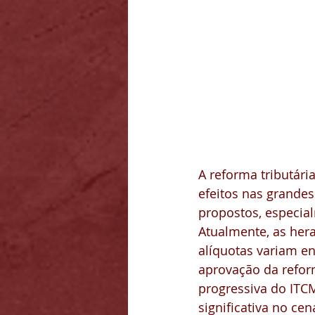
A reforma tributár
efeitos nas grandes
propostos, especia
Atualmente, as her
alíquotas variam e
aprovação da refor
progressiva do ITC
significativa no cená