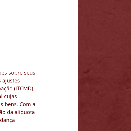
ões sobre seus 
 ajustes 
ação (ITCMD). 
l cujas 
os bens. Com a 
o da alíquota 
udança 