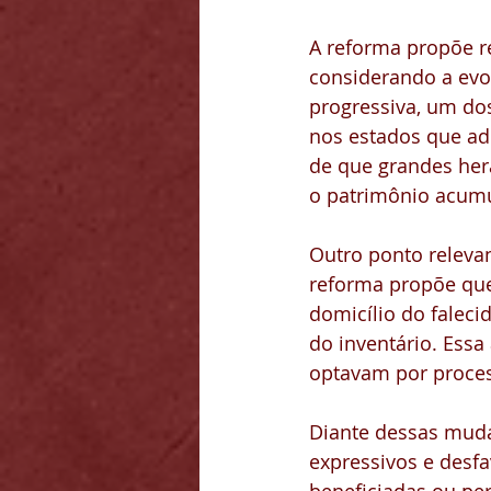
A reforma propõe r
considerando a evol
progressiva, um dos
nos estados que ado
de que grandes he
o patrimônio acum
Outro ponto relevan
reforma propõe que
domicílio do faleci
do inventário. Essa
optavam por proces
Diante dessas muda
expressivos e desf