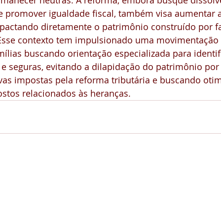
rmanecer neutras. A reforma, embora busque dissolv
 e promover igualdade fiscal, também visa aumentar 
mpactando diretamente o patrimônio construído por fa
Esse contexto tem impulsionado uma movimentação n
ílias buscando orientação especializada para identif
s e seguras, evitando a dilapidação do patrimônio por
vas impostas pela reforma tributária e buscando otim
tos relacionados às heranças.