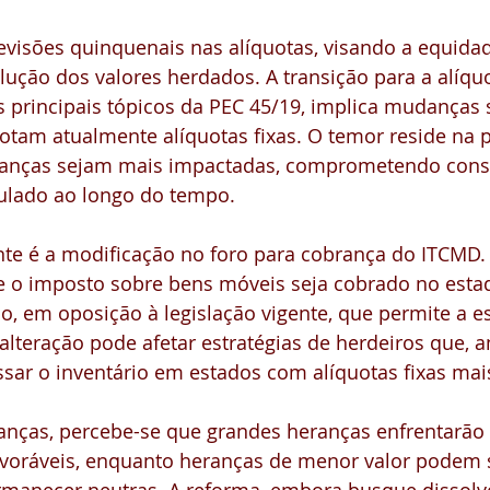
evisões quinquenais nas alíquotas, visando a equidad
ução dos valores herdados. A transição para a alíqu
 principais tópicos da PEC 45/19, implica mudanças si
tam atualmente alíquotas fixas. O temor reside na p
ranças sejam mais impactadas, comprometendo cons
ulado ao longo do tempo.
te é a modificação no foro para cobrança do ITCMD. 
 o imposto sobre bens móveis seja cobrado no esta
do, em oposição à legislação vigente, que permite a es
 alteração pode afetar estratégias de herdeiros que, a
sar o inventário em estados com alíquotas fixas mais
nças, percebe-se que grandes heranças enfrentarão 
avoráveis, enquanto heranças de menor valor podem 