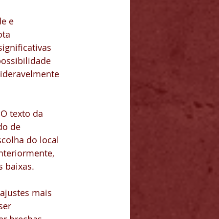
e e 
ota 
gnificativas 
ossibilidade 
ideravelmente 
O texto da 
do de 
colha do local 
nteriormente, 
 baixas.
ajustes mais 
ser 