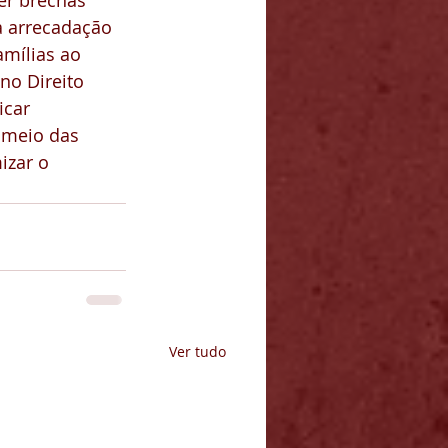
er brechas 
a arrecadação 
mílias ao 
o Direito 
icar 
 meio das 
izar o 
Ver tudo