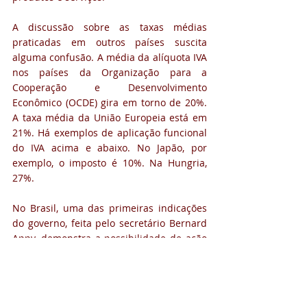
A discussão sobre as taxas médias 
praticadas em outros países suscita 
alguma confusão. A média da alíquota IVA 
nos países da Organização para a 
Cooperação e Desenvolvimento 
Econômico (OCDE) gira em torno de 20%. 
A taxa média da União Europeia está em 
21%. Há exemplos de aplicação funcional 
do IVA acima e abaixo. No Japão, por 
exemplo, o imposto é 10%. Na Hungria, 
27%.
No Brasil, uma das primeiras indicações 
do governo, feita pelo secretário Bernard 
Appy, demonstra a possibilidade de ação 
de uma taxa de 25%, mesmo número de 
Dinamarca e Suécia. Assim como na 
comparação entre os modelos de 
alíquotas, a comparação simples entre 