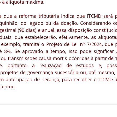
o a alíquota máxima.
 que a reforma tributária indica que ITCMD será p
quinhão, do legado ou da doação. Considerando os 
esimal (90 dias) e anual, essa disposição constitucio
duais, que estabelecerão, efetivamente, as alíquotas
exemplo, tramita o Projeto de Lei n° 7/2024, que p
té 8%. Se aprovado a tempo, isso pode significar 
 transmissões causa mortis ocorridas a partir de 1º
e, portanto, a realização de estudos e, possi
projetos de governança sucessória ou, até mesmo, 
m antecipação de herança, para recolher o ITCMD ut
rientou.