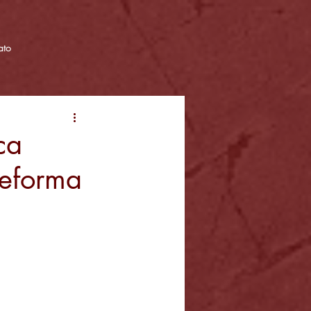
ato
ca
reforma