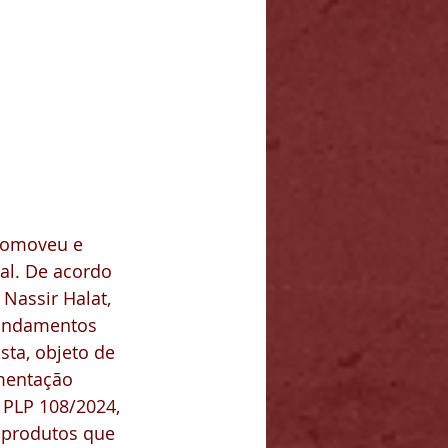
promoveu e 
al. De acordo 
Nassir Halat, 
mandamentos 
ta, objeto de 
mentação 
 PLP 108/2024, 
 produtos que 