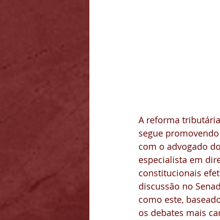
A reforma tributári
segue promovendo al
com o advogado do 
especialista em dir
constitucionais efe
discussão no Sena
como este, baseado
os debates mais ca