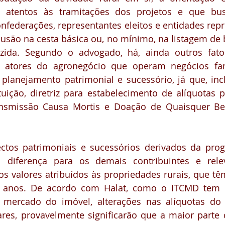
 atentos às tramitações dos projetos e que bus
federações, representantes eleitos e entidades repr
clusão na cesta básica ou, no mínimo, na listagem de b
zida. Segundo o advogado, há, ainda outros fato
s atores do agronegócio que operam negócios fam
 planejamento patrimonial e sucessório, já que, inc
ituição, diretriz para estabelecimento de alíquotas p
nsmissão Causa Mortis e Doação de Quaisquer Ben
ctos patrimoniais e sucessórios derivados da progr
l diferença para os demais contribuintes e rele
s valores atribuídos às propriedades rurais, que têm
s anos. De acordo com Halat, como o ITCMD tem 
e mercado do imóvel, alterações nas alíquotas do
res, provavelmente significarão que a maior parte d