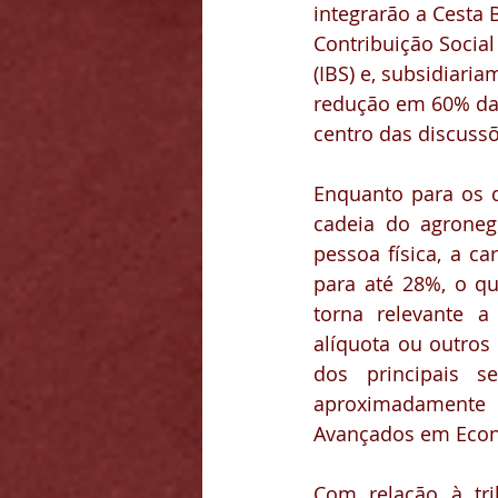
integrarão a Cesta 
Contribuição Social
(IBS) e, subsidiaria
redução em 60% da a
centro das discuss
Enquanto para os d
cadeia do agroneg
pessoa física, a c
para até 28%, o que
torna relevante a
alíquota ou outros 
dos principais s
aproximadamente 
Avançados em Econo
Com relação à tri