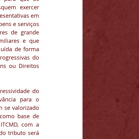
quem exercer 
esentativas em 
ens e serviços 
res de grande 
iliares e que 
luída de forma 
rogressivas do 
s ou Direitos 
essividade do 
vância para o 
 se valorizado 
como base de 
 ITCMD, com a 
o tributo será 