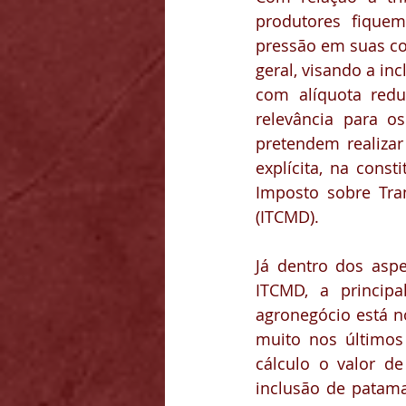
produtores fiquem
pressão em suas con
geral, visando a in
com alíquota redu
relevância para o
pretendem realizar
explícita, na const
Imposto sobre Tra
(ITCMD).
Já dentro dos aspe
ITCMD, a principa
agronegócio está no
muito nos último
cálculo o valor d
inclusão de patama