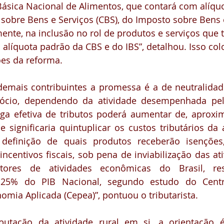
Básica Nacional de Alimentos, que contará com alíquo
 sobre Bens e Serviços (CBS), do Imposto sobre Bens 
mente, na inclusão no rol de produtos e serviços que t
líquota padrão da CBS e do IBS”, detalhou. Isso col
ões da reforma.
emais contribuintes a promessa é a de neutralidade 
ócio, dependendo da atividade desempenhada pel
arga efetiva de tributos poderá aumentar de, aprox
 significaria quintuplicar os custos tributários da at
 definição de quais produtos receberão isenções
incentivos fiscais, sob pena de inviabilização das at
etores de atividades econômicas do Brasil, res
25% do PIB Nacional, segundo estudo do Centr
mia Aplicada (Cepea)”, pontuou o tributarista.
butação da atividade rural em si, a orientação 