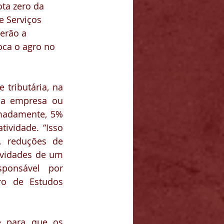
ta zero da 
e Serviços 
erão a 
oca o agro no 
tributária, na 
a empresa ou 
imadamente, 5% 
ividade. “Isso 
, reduções de 
ividades de um 
ponsável por 
o de Estudos 
é para que os 