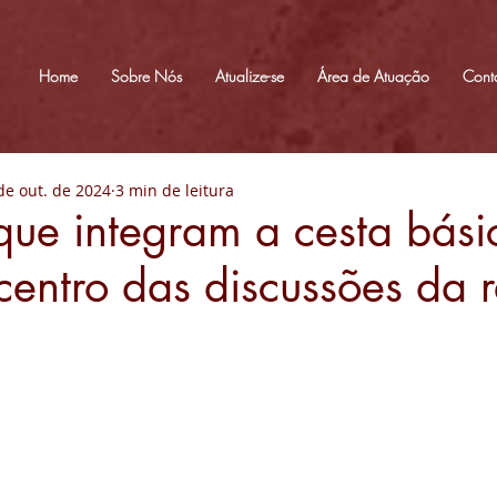
Home
Sobre Nós
Atualize-se
Área de Atuação
Cont
de out. de 2024
3 min de leitura
que integram a cesta bási
centro das discussões da 